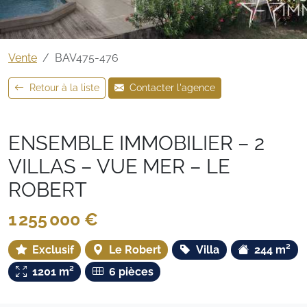
Vente
BAV475-476
Retour à la liste
Contacter l'agence
ENSEMBLE IMMOBILIER – 2
VILLAS – VUE MER – LE
ROBERT
1 255 000 €
Exclusif
Le Robert
Villa
244 m²
1201 m²
6 pièces