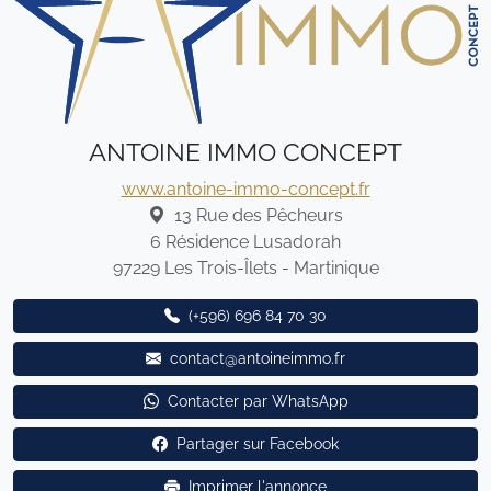
ANTOINE IMMO CONCEPT
www.antoine-immo-concept.fr
13 Rue des Pêcheurs
6 Résidence Lusadorah
97229
Les Trois-Îlets - Martinique
(+596) 696 84 70 30
contact@antoineimmo.fr
Contacter par WhatsApp
Partager sur Facebook
Imprimer l'annonce