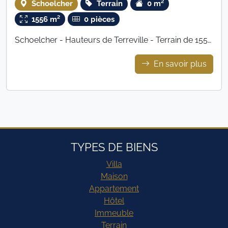
Schoelcher
Terrain
0 m²
1556 m²
0 pièces
Schoelcher - Hauteurs de Terreville - Terrain de 1556
m²
En savoir plus
TYPES DE BIENS
Villa
Maison
Appartement
Hôtel
Immeuble
Terrain