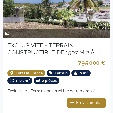
5
EXCLUSIVITÉ - TERRAIN
CONSTRUCTIBLE DE 1507 M 2 À
DIDIER
795 000 €
Fort De France
Terrain
0 m²
1505 m²
0 pièces
Exclusivité - Terrain constructible de 1507 m 2 à
Didier
En savoir plus