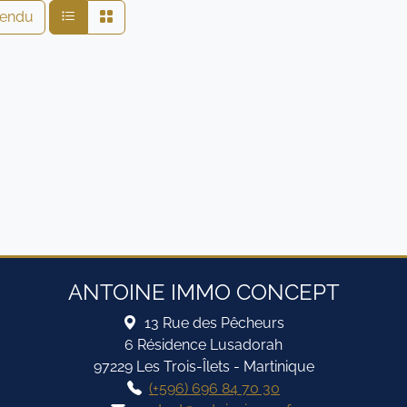
endu
ANTOINE IMMO CONCEPT
13 Rue des Pêcheurs
6 Résidence Lusadorah
97229 Les Trois-Îlets - Martinique
(+596) 696 84 70 30