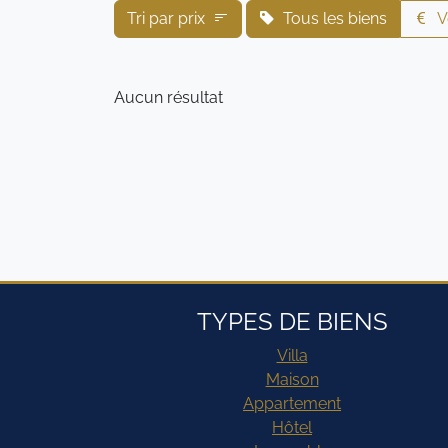
Tri par prix
Tous les biens
V
Aucun résultat
TYPES DE BIENS
Villa
Maison
Appartement
Hôtel