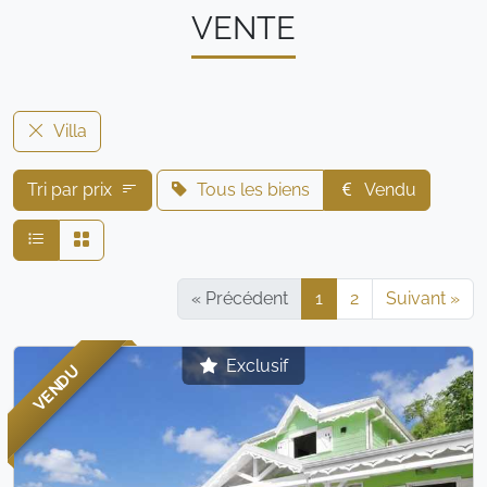
VENTE
Villa
Tri par prix
Tous les biens
Vendu
« Précédent
1
2
Suivant »
Exclusif
VENDU