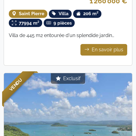
1 260 000 €
€
Saint Pierre
Villa
206 m²
77994 m²
9 pièces
Villa de 445 m2 entourée d'un splendide jardin
arboré
En savoir plus
Exclusif
VENDU