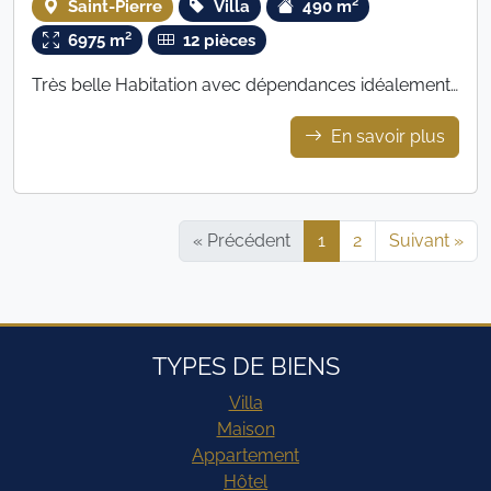
Saint-Pierre
Villa
490 m²
6975 m²
12 pièces
Très belle Habitation avec dépendances idéalement
située à quelques minutes du centre historique de
En savoir plus
Saint-Pierre
« Précédent
1
2
Suivant »
TYPES DE BIENS
Villa
Maison
Appartement
Hôtel