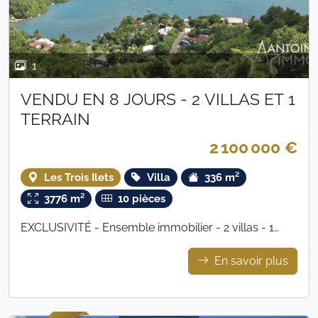
1
VENDU EN 8 JOURS - 2 VILLAS ET 1
TERRAIN
2 100 000 €
Les Trois Ilets
Villa
336 m²
3776 m²
10 pièces
EXCLUSIVITÉ - Ensemble immobilier - 2 villas - 1
terrain à bâtir
En savoir plus