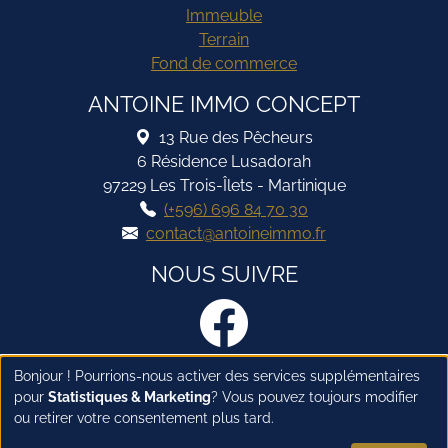
Immeuble
Terrain
Fond de commerce
ANTOINE IMMO CONCEPT
13 Rue des Pêcheurs
6 Résidence Lusadorah
97229 Les Trois-Îlets - Martinique
(+596) 696 84 70 30
contact@antoineimmo.fr
NOUS SUIVRE
Bonjour ! Pourrions-nous activer des services supplémentaires
Haut de page
pour
Statistiques & Marketing
? Vous pouvez toujours modifier
ou retirer votre consentement plus tard.
© Antoine Immo Concept -
Mentions légales
-
Politique