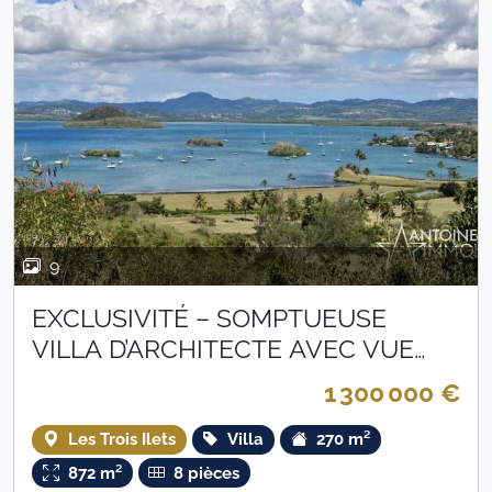
9
EXCLUSIVITÉ – SOMPTUEUSE
VILLA D’ARCHITECTE AVEC VUE
MER & DEUX PISCINES
1 300 000 €
Les Trois Ilets
Villa
270 m²
872 m²
8 pièces