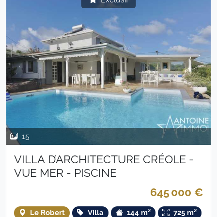
15
VILLA D’ARCHITECTURE CRÉOLE -
VUE MER - PISCINE
645 000 €
Le Robert
Villa
144 m²
725 m²