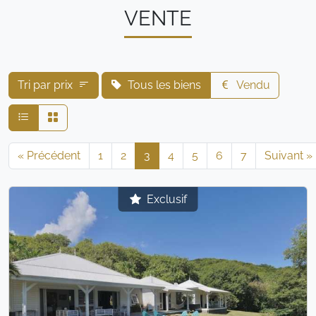
VENTE
Tri par prix
Tous les biens
Vendu
« Précédent
1
2
3
4
5
6
7
Suivant »
Exclusif