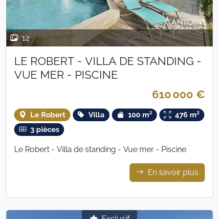
12
LE ROBERT - VILLA DE STANDING -
VUE MER - PISCINE
610 000 €
Le Robert
Villa
100 m²
476 m²
3 pièces
Le Robert - Villa de standing - Vue mer - Piscine
En savoir plus
Exclusif