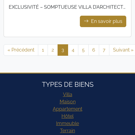
EXCLUSIVITÉ – SOMPTUEUSE VILLA D’ARCHITECTE
AVEC VUE MER & DEUX PISCINES
En savoir plus
« Précédent
1
2
3
4
5
6
7
Suivant »
TYPES DE BIENS
Villa
Maison
Appartement
Hôtel
Immeuble
Terrain