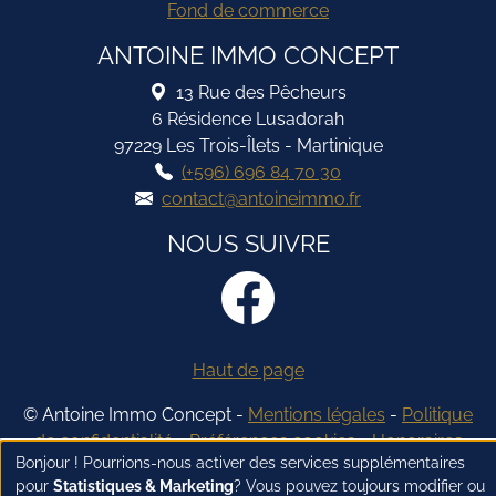
Fond de commerce
ANTOINE IMMO CONCEPT
13 Rue des Pêcheurs
6 Résidence Lusadorah
97229 Les Trois-Îlets - Martinique
(+596) 696 84 70 30
contact@antoineimmo.fr
NOUS SUIVRE
Haut de page
© Antoine Immo Concept -
Mentions légales
-
Politique
de confidentialité
-
Préférences cookies
-
Honoraires
Bonjour ! Pourrions-nous activer des services supplémentaires
pour
Statistiques & Marketing
? Vous pouvez toujours modifier ou